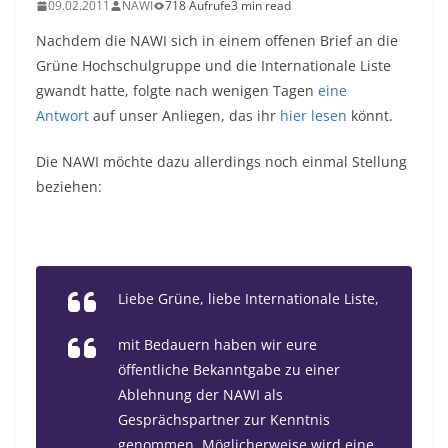
09.02.2011
NAWI
718 Aufrufe
3 min read
Nachdem die NAWI sich in einem offenen Brief an die
Grüne Hochschulgruppe und die Internationale Liste
gwandt hatte, folgte nach wenigen Tagen
eine
Antwort
auf unser Anliegen, das ihr
hier lesen
könnt.
Die NAWI möchte dazu allerdings noch einmal Stellung
beziehen:
Liebe Grüne, liebe Internationale Liste,
mit Bedauern haben wir eure
öffentliche Bekanntgabe zu einer
Ablehnung der NAWI als
Gesprächspartner zur Kenntnis
genommen. Möglicherweise wird eine