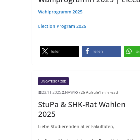
Wahlprogramm 2025
Election Program 2025
teilen
teilen
te
UNCATEGORIZED
23.11.2025
NAWI
726 Aufrufe
1 min read
StuPa & SHK-Rat Wahlen
2025
Liebe Studierenden aller Fakultäten,