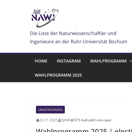
Zum
Inhalt
springen
Die Liste der Naturwissenschaftler und
Ingenieure an der Ruhr-Universität Bochum
HOME
INSTAGRAM
WAHLPROGRAMM
WAHLPROGRAMM 2025
UNCATEGORIZED
23.11.2025
NAWI
575 Aufrufe
0 min read
Wahlprogramm 2025 | elect